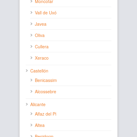
Moncofar
Vall de Uxó
Javea
Oliva
Cullera
Xeraco
Castellón
Benicassim
Alcossebre
Alicante
Alfaz del Pi
Altea
Benidorm