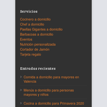
Servicios
Cocinero a domicilio
Chef a domicilio
Paellas Gigantes a domicilio
Barbacoas a domicilio
Eventos
Nutrición personalizada
Cortador de Jamón
Tarjeta regalo
Entradas recientes
Comida a domicilio para mayores en
Valencia
Menús a domicilio para personas
mayores y niños
Cocina a domicilio para Primavera 2020