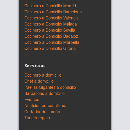
Cocinero a Domicilio Madrid
Cocinero a Domicilio Barcelona
Cocinero a Domicilio Valencia
Cocinero a Domicilio Málaga
Cocinero a Domicilio Sevilla
Cocinero a Domicilio Badajoz
Cocinero a Domicilio Marbella
Cocinero a Domicilio Girona
Servicios
Cocinero a domicilio
Chef a domicilio
Paellas Gigantes a domicilio
Barbacoas a domicilio
Eventos
Nutrición personalizada
Cortador de Jamón
Tarjeta regalo