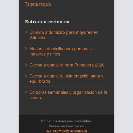
Tarjeta regalo
Entradas recientes
Comida a domicilio para mayores en
Valencia
Menús a domicilio para personas
mayores y niños
Cocina a domicilio para Primavera 2020
Cocina a domicilio, alimentación sana y
equilibrada
Compras semanales y organización de la
nevera
Todos Los derechos reservados |
Cocineroadomicilio.es.
Tel: 915716292
-607604956