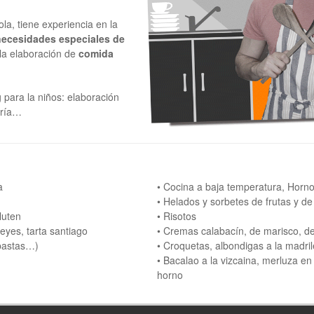
la, tiene experiencia en la
necesidades especiales de
la elaboración de
comida
para la niños: elaboración
ería…
a
• Cocina a baja temperatura, Horn
• Helados y sorbetes de frutas y de 
luten
• Risotos
yes, tarta santiago
• Cremas calabacín, de marisco, d
 pastas…)
• Croquetas, albondigas a la madri
• Bacalao a la vizcaina, merluza en 
horno