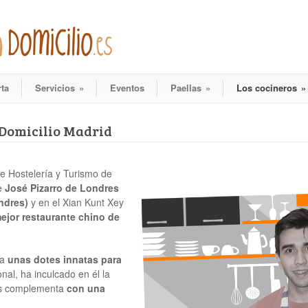
rta
Servicios
»
Eventos
Paellas
»
Los cocineros
»
a Domicilio Madrid
de Hostelería y Turismo de
te
José Pizarro de Londres
ndres)
y en el Xian Kunt Xey
ejor restaurante chino de
ra
unas dotes innatas para
nal, ha inculcado en él la
ás complementa
con una