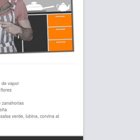
o de vapor
flores
e zanahorias
leña
salsa verde, lubina, corvina al