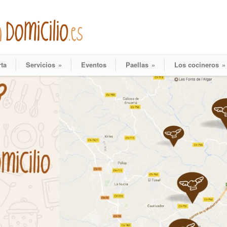
rta
Servicios
»
Eventos
Paellas
»
Los cocineros
»