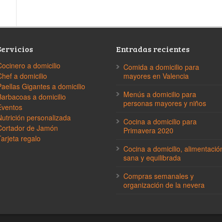
Servicios
Entradas recientes
Cocinero a domicilio
Comida a domicilio para
Chef a domicilio
mayores en Valencia
Paellas Gigantes a domicilio
Menús a domicilio para
Barbacoas a domicilio
personas mayores y niños
Eventos
Nutrición personalizada
Cocina a domicilio para
Cortador de Jamón
Primavera 2020
Tarjeta regalo
Cocina a domicilio, alimentació
sana y equilibrada
Compras semanales y
organización de la nevera