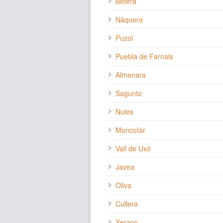
Bétera
Náquera
Puzol
Puebla de Farnals
Almenara
Sagunto
Nules
Moncofar
Vall de Uxó
Javea
Oliva
Cullera
Xeraco