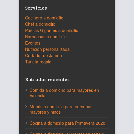
Servicios
Cocinero a domicilio
Chef a domicilio
Paellas Gigantes a domicilio
Barbacoas a domicilio
Eventos
Nutrición personalizada
Cortador de Jamón
Tarjeta regalo
Entradas recientes
Comida a domicilio para mayores en
Valencia
Menús a domicilio para personas
mayores y niños
Cocina a domicilio para Primavera 2020
Cocina a domicilio, alimentación sana y