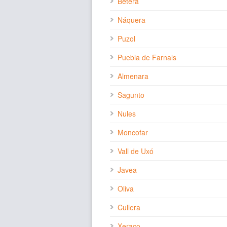
Bétera
Náquera
Puzol
Puebla de Farnals
Almenara
Sagunto
Nules
Moncofar
Vall de Uxó
Javea
Oliva
Cullera
Xeraco