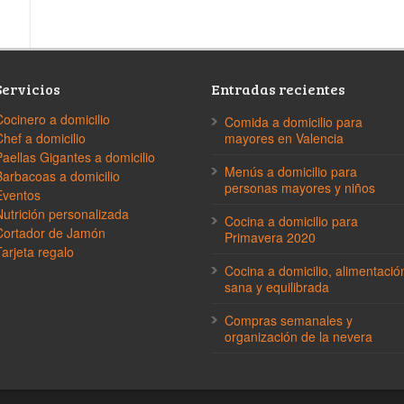
Servicios
Entradas recientes
Cocinero a domicilio
Comida a domicilio para
Chef a domicilio
mayores en Valencia
Paellas Gigantes a domicilio
Menús a domicilio para
Barbacoas a domicilio
personas mayores y niños
Eventos
Nutrición personalizada
Cocina a domicilio para
Cortador de Jamón
Primavera 2020
Tarjeta regalo
Cocina a domicilio, alimentació
sana y equilibrada
Compras semanales y
organización de la nevera