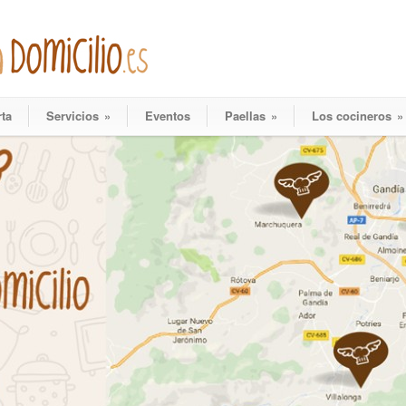
rta
Servicios
»
Eventos
Paellas
»
Los cocineros
»