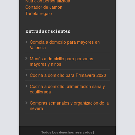
Nutrición personalizada
Cortador de Jamón
Tarjeta regalo
Entradas recientes
Comida a domicilio para mayores en
Valencia
Menús a domicilio para personas
mayores y niños
Cocina a domicilio para Primavera 2020
Cocina a domicilio, alimentación sana y
equilibrada
Compras semanales y organización de la
nevera
Todos Los derechos reservados |