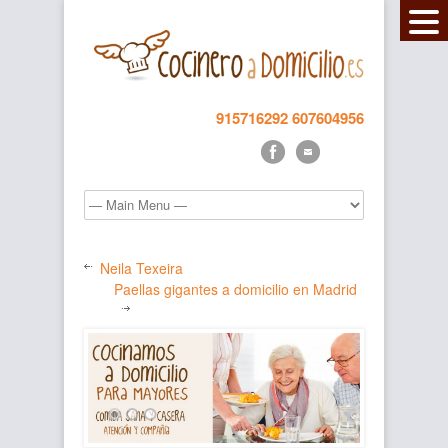
915716292
607604956
Neila Texeira
Paellas gigantes a domicilio en Madrid