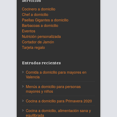
Servicios
Cocinero a domicilio
Chef a domicilio
Paellas Gigantes a domicilio
Barbacoas a domicilio
Eventos
Nutrición personalizada
Cortador de Jamón
Tarjeta regalo
Entradas recientes
Comida a domicilio para mayores en
Valencia
Menús a domicilio para personas
mayores y niños
Cocina a domicilio para Primavera 2020
Cocina a domicilio, alimentación sana y
equilibrada